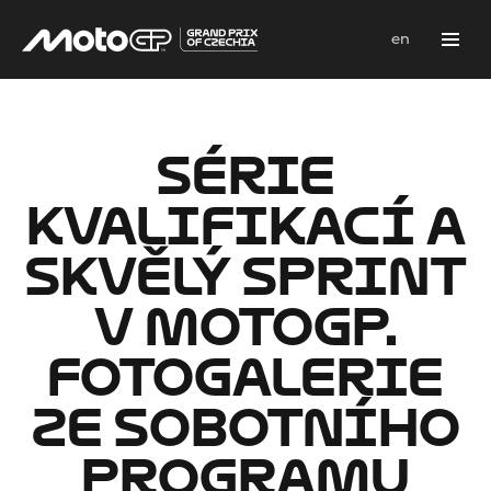
cs
en
Menu
SÉRIE
KVALIFIKACÍ A
SKVĚLÝ SPRINT
V MOTOGP.
FOTOGALERIE
ZE SOBOTNÍHO
PROGRAMU