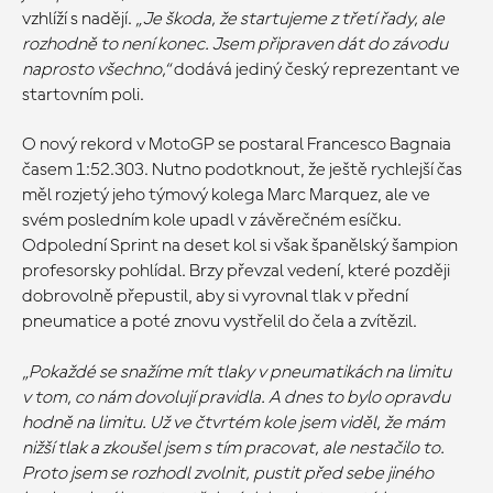
vzhlíží s nadějí.
„Je škoda, že startujeme z třetí řady, ale
rozhodně to není konec. Jsem připraven dát do závodu
naprosto všechno,“
dodává jediný český reprezentant ve
startovním poli.
O nový rekord v MotoGP se postaral Francesco Bagnaia
časem 1:52.303. Nutno podotknout, že ještě rychlejší čas
měl rozjetý jeho týmový kolega Marc Marquez, ale ve
svém posledním kole upadl v závěrečném esíčku.
Odpolední Sprint na deset kol si však španělský šampion
profesorsky pohlídal. Brzy převzal vedení, které později
dobrovolně přepustil, aby si vyrovnal tlak v přední
pneumatice a poté znovu vystřelil do čela a zvítězil.
„Pokaždé se snažíme mít tlaky v pneumatikách na limitu
v tom, co nám dovolují pravidla. A dnes to bylo opravdu
hodně na limitu. Už ve čtvrtém kole jsem viděl, že mám
nižší tlak a zkoušel jsem s tím pracovat, ale nestačilo to.
Proto jsem se rozhodl zvolnit, pustit před sebe jiného