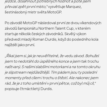
jezdce, dosáhnout potřebných hodnot a poté jsem
převzal zpět první místo,“
vysvětluje Marquez,
šestinásobný mistr světa MotoGP.
Po závodě MotoGP následoval první ze dvou víkendových
závodů šampionátu Northern Talent Cup, v kterém
startuje několik českých závodníků. Skvělý výkon
předvedl mladý Roman Durdis, když do posledního kola
najížděl jako první.
„Říkal jsem si, jak je neuvěřitelné, že vedu závod. Bohužel
jsem to nedotáhl do úspěšného konce a jsem tak trochu
naštvaný. S našimi slabšími motorkami a na tomto okruhu
je slipstream nejdůležitější. Tím pádem jsou ty poslední
momenty před cílem i trochu o štěstí. Ale nakonec jsem
rád, že je z toho umístění v první pětce, což byl můj cíl,“
popisuje čtrnáctiletý Durdis.