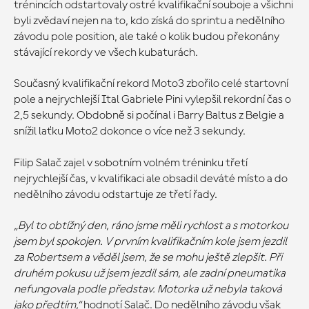
trénincích odstartovaly ostré kvalifikační souboje a všichni
byli zvědaví nejen na to, kdo získá do sprintu a nedělního
závodu pole position, ale také o kolik budou překonány
stávající rekordy ve všech kubaturách.
Současný kvalifikační rekord Moto3 zbořilo celé startovní
pole a nejrychlejší Ital Gabriele Pini vylepšil rekordní čas o
2,5 sekundy. Obdobně si počínal i Barry Baltus z Belgie a
snížil laťku Moto2 dokonce o více než 3 sekundy.
Filip Salač zajel v sobotním volném tréninku třetí
nejrychlejší čas, v kvalifikaci ale obsadil deváté místo a do
nedělního závodu odstartuje ze třetí řady.
„Byl to obtížný den, ráno jsme měli rychlost a s motorkou
jsem byl spokojen. V prvním kvalifikačním kole jsem jezdil
za Robertsem a věděl jsem, že se mohu ještě zlepšit. Při
druhém pokusu už jsem jezdil sám, ale zadní pneumatika
nefungovala podle představ. Motorka už nebyla taková
jako předtím,“
hodnotí Salač. Do nedělního závodu však