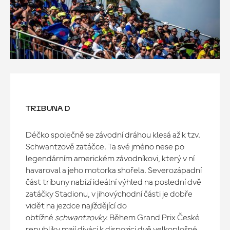
TRIBUNA D
Déčko společně se závodní dráhou klesá až k tzv.
Schwantzově zatáčce. Ta své jméno nese po
legendárním americkém závodníkovi, který v ní
havaroval a jeho motorka shořela. Severozápadní
část tribuny nabízí ideální výhled na poslední dvě
zatáčky Stadionu, v jihovýchodní části je dobře
vidět na jezdce najíždějící do
obtížné
schwantzovky.
Během Grand Prix České
republiky mají diváci k dispozici dvě velkoplošné