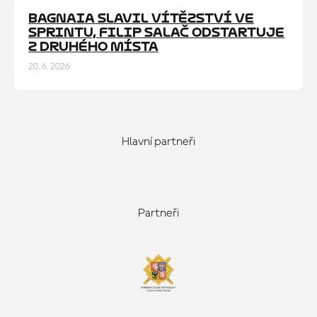
BAGNAIA SLAVIL VÍTĚZSTVÍ VE
ČLÁNEK
SPRINTU, FILIP SALAČ ODSTARTUJE
Z DRUHÉHO MÍSTA
20. 6. 2026
Hlavní partneři
Partneři