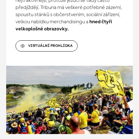
nejtraktivnější, protože jezdci se tady často
předjíždějí. Tribuna má veškeré potřebné zázemí,
spoustu stánků s občerstvením, sociální zářízení,
velkou nabídku merchandisingu a
hned čtyři
velkoplošné obrazovky.
VIRTUÁLNÍ PROHLÍDKA