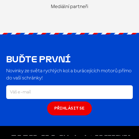
Mediální partneři
BUĎTE PRVNÍ
Novinky ze světa rychlých kol a burácejících motorů přímo
do vaší schránky!
PŘIHLÁSIT SE