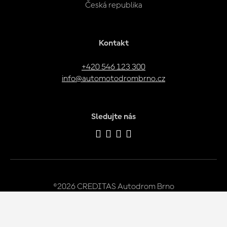
Česká republika
Kontakt
+420 546 123 300
info@automotodrombrno.cz
Sledujte nás
©2026 CREDITAS Autodrom Brno
Používáme cookies
Tento web běží na
solidpixels.
Používáme nezbytné cookies pro fungování webu a volitelné