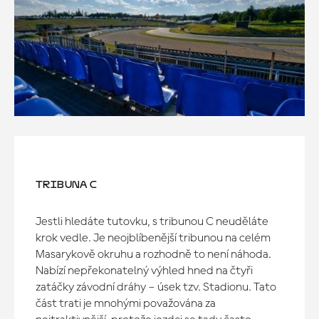
TRIBUNA C
Jestli hledáte tutovku, s tribunou C neuděláte
krok vedle. Je neojblíbenější tribunou na celém
Masarykově okruhu a rozhodně to není náhoda.
Nabízí nepřekonatelný výhled hned na čtyři
zatáčky závodní dráhy – úsek tzv. Stadionu. Tato
část trati je mnohými považována za