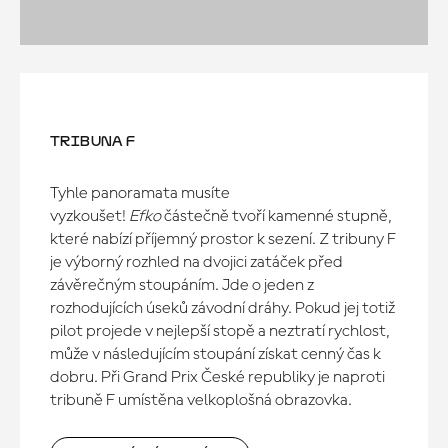
TRIBUNA F
Tyhle panoramata musíte
vyzkoušet!
Efko
částečně tvoří kamenné stupně,
které nabízí příjemný prostor k sezení. Z tribuny F
je výborný rozhled na dvojici zatáček před
závěrečným stoupáním. Jde o jeden z
rozhodujících úseků závodní dráhy. Pokud jej totiž
pilot projede v nejlepší stopě a neztratí rychlost,
může v následujícím stoupání získat cenný čas k
dobru. Při Grand Prix České republiky je naproti
tribuně F umístěna velkoplošná obrazovka.