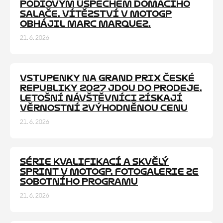
PÓDIOVÝM ÚSPĚCHEM DOMÁCÍHO
SALAČE. VÍTĚZSTVÍ V MOTOGP
OBHÁJIL MARC MARQUEZ.
21. 6. 2026
VSTUPENKY NA GRAND PRIX ČESKÉ
ČLÁNEK
REPUBLIKY 2027 JDOU DO PRODEJE.
LETOŠNÍ NÁVŠTĚVNÍCI ZÍSKAJÍ
VĚRNOSTNÍ ZVÝHODNĚNOU CENU
21. 6. 2026
SÉRIE KVALIFIKACÍ A SKVĚLÝ
GALERIE
SPRINT V MOTOGP. FOTOGALERIE ZE
SOBOTNÍHO PROGRAMU
21. 6. 2026