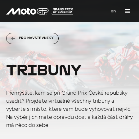
cs
en
Menu
PRO NÁVŠTĚVNÍKY
TRIBUNY
Přemýšlíte, kam se při Grand Prix České republiky
usadit? Projděte virtuálně všechny tribuny a
vyberte si místo, které vám bude vyhovovat nejvíc.
Na výběr jich máte opravdu dost a každá část dráhy
má něco do sebe.