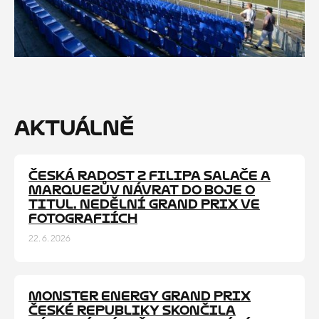
AKTUÁLNĚ
ČESKÁ RADOST Z FILIPA SALAČE A
GALERIE
MARQUEZŮV NÁVRAT DO BOJE O
TITUL. NEDĚLNÍ GRAND PRIX VE
FOTOGRAFIÍCH
22. 6. 2026
MONSTER ENERGY GRAND PRIX
ČLÁNEK
ČESKÉ REPUBLIKY SKONČILA